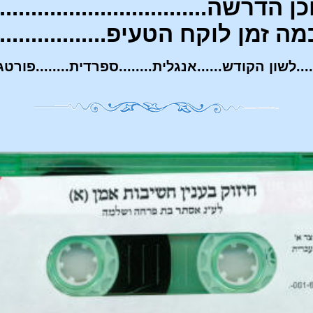
ן הדרשה...........
......................
מה זמן לוקח הטעיפ..................
...לשון הקודש......אנגלית........ספרדית........פורטגייז