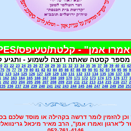
אמר
ו אמן" - קלטת/טעיפס/TAPES
 מספר קסטה שאתה רוצה לשמוע - ותגיע 
20
21
22
23
24
25
26
27
28
29
30
31
32
33
34
35
36
37
38
39
40
41
42
75
76
77
78
79
80
81
82
83
84
85
86
87
88
89
90
91
92
93
94
95
96
9
22
123
124
125
126
127
128
129
130
131
132
133
134
135
136
137
138
1
162
163
164
165
166
167
168
169
170
171
172
173
174
175
176
177
1
202
203
204
205
206
207
208
209
210
211
212
213
214
215
216
217
2
235
236
237
238
239
240
241
242
243
244
245
246
247
248
249
250
25
וכן להזמין לומר דרשה בקהילה או מוסד שלכם בכל
ל"ארגון ואמרו אמן", הרב מאיר מיכאל גרינוואל
052-761-4146