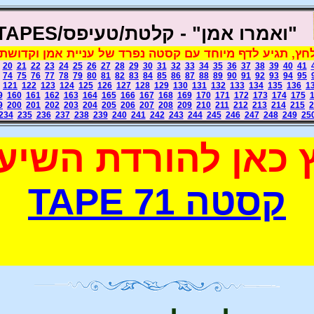
"ואמר
ו אמן" - קלטת/טעיפס/TAPES
ץ, תגיע לדף מיוחד עם קסטה נפרד של עניית אמן וקדושת
20
21
22
23
24
25
26
27
28
29
30
31
32
33
34
35
36
37
38
39
40
41
74
75
76
77
78
79
80
81
82
83
84
85
86
87
88
89
90
91
92
93
94
95
121
122
123
124
125
126
127
128
129
130
131
132
133
134
135
136
1
9
160
161
162
163
164
165
166
167
168
169
170
171
172
173
174
175
9
200
201
202
203
204
205
206
207
208
209
210
211
212
213
214
215
2
234
235
236
237
238
239
240
241
242
243
244
245
246
247
248
249
25
 כאן להורדת השיעו
קסטה 71 TAPE