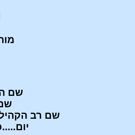
מ
מוהר"
שם המל
שם ה
שם רב הקהילה הג
יום.....