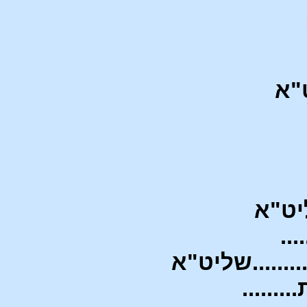
יט"א
ליט"א
...
........שליט"א
.......