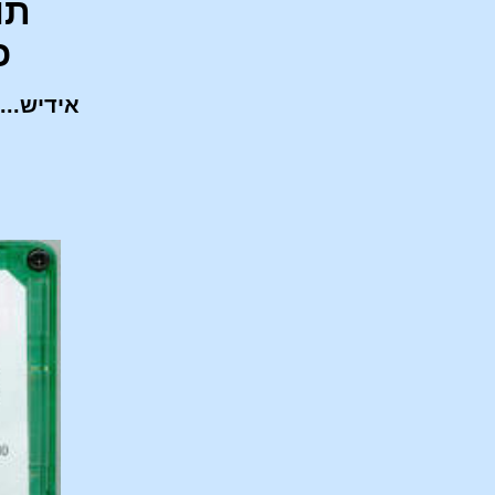
תוכ
כ
אידיש....