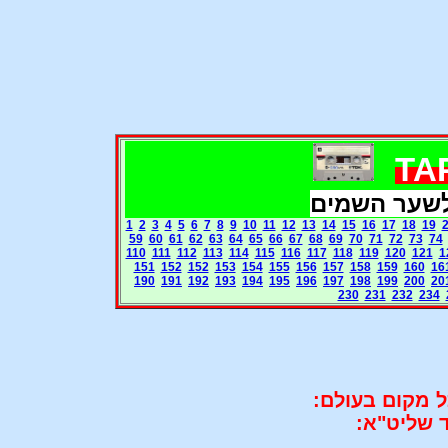
לשער השמים
1
2
3
4
5
6
7
8
9
10
11
12
13
14
15
16
17
18
19
59
60
61
62
63
64
65
66
67
68
69
70
71
72
73
74
110
111
112
113
114
115
116
117
118
119
120
121
1
151
152
152
153
154
155
156
157
158
159
160
16
190
191
192
193
194
195
196
197
198
199
200
20
230
231
232
234
 מקום בעולם:
ד שליט"א: