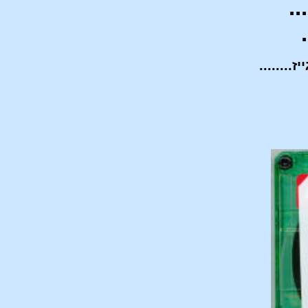
...
........