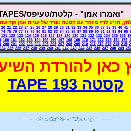
"ואמר
ו אמן" - קלטת/טעיפס/TAPES
ץ, תגיע לדף מיוחד עם קסטה נפרד של עניית אמן וקדושת
20
21
22
23
24
25
26
27
28
29
30
31
32
33
34
35
36
37
38
39
40
41
74
75
76
77
78
79
80
81
82
83
84
85
86
87
88
89
90
91
92
93
94
95
121
122
123
124
125
126
127
128
129
130
131
132
133
134
135
136
1
9
160
161
162
163
164
165
166
167
168
169
170
171
172
173
174
175
9
200
201
202
203
204
205
206
207
208
209
210
211
212
213
214
215
2
234
235
236
237
238
239
240
241
242
243
244
245
246
247
248
249
25
 כאן להורדת השיעו
קסטה 193 TAPE