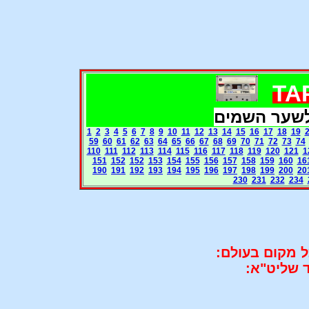
לשער השמים
1
2
3
4
5
6
7
8
9
10
11
12
13
14
15
16
17
18
19
59
60
61
62
63
64
65
66
67
68
69
70
71
72
73
74
110
111
112
113
114
115
116
117
118
119
120
121
1
151
152
152
153
154
155
156
157
158
159
160
16
190
191
192
193
194
195
196
197
198
199
200
20
230
231
232
234
 מקום בעולם:
ד שליט"א: