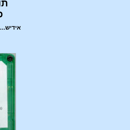
תוכ
כ
אידיש....