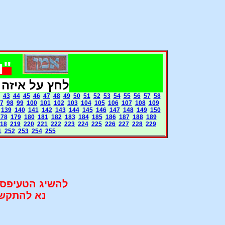
"ו
לחץ על איזה
43
44
45
46
47
48
49
50
51
52
53
54
55
56
57
58
7
98
99
100
101
102
103
104
105
106
107
108
109
139
140
141
142
143
144
145
146
147
148
149
150
178
179
180
181
182
183
184
185
186
187
188
189
18
219
220
221
222
223
224
225
226
227
228
229
1
252
253
254
255
להשיג הטעיפס 
נא להתקשר 