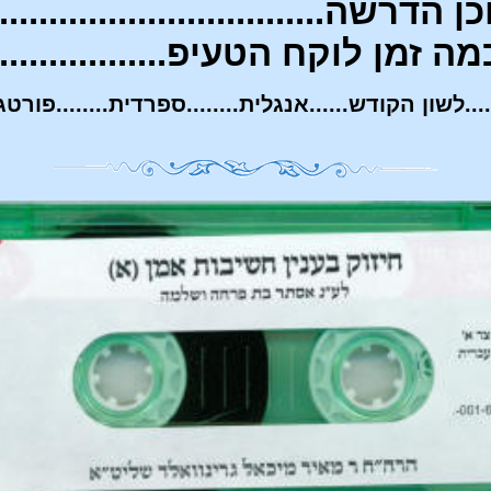
ן הדרשה...........
......................
מה זמן לוקח הטעיפ..................
...לשון הקודש......אנגלית........ספרדית........פורטגייז