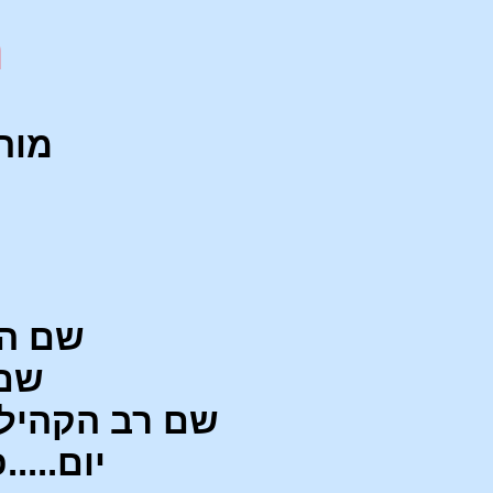
מ
מוהר"
שם המל
שם ה
שם רב הקהילה הג
יום.....