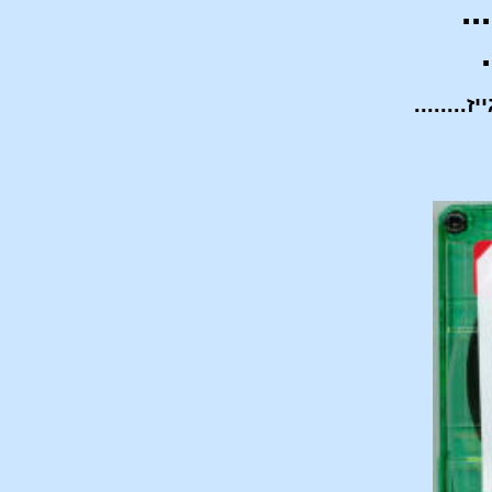
...
........