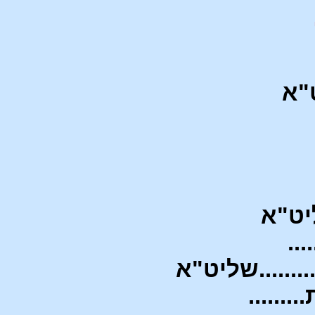
יט"א
ליט"א
...
........שליט"א
.......