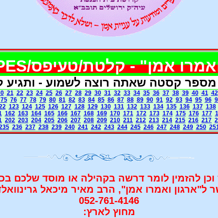
אמר
ו אמן" - קלטת/טעיפס/TAPES
 מספר קסטה שאתה רוצה לשמוע - ותגיע 
20
21
22
23
24
25
26
27
28
29
30
31
32
33
34
35
36
37
38
39
40
41
42
75
76
77
78
79
80
81
82
83
84
85
86
87
88
89
90
91
92
93
94
95
96
9
22
123
124
125
126
127
128
129
130
131
132
133
134
135
136
137
138
1
162
163
164
165
166
167
168
169
170
171
172
173
174
175
176
177
1
202
203
204
205
206
207
208
209
210
211
212
213
214
215
216
217
2
235
236
237
238
239
240
241
242
243
244
245
246
247
248
249
250
25
וכן להזמין לומר דרשה בקהילה או מוסד שלכם בכל
ל"ארגון ואמרו אמן", הרב מאיר מיכאל גרינוואל
052-761-4146
מחוץ לארץ: